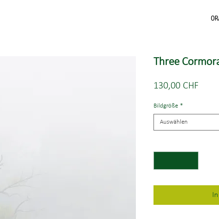
OR
Three Cormora
Preis
130,00 CHF
Bildgröße
*
Auswählen
Anzahl
*
I