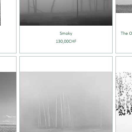
Smoky
The O
Price
130,00CHF