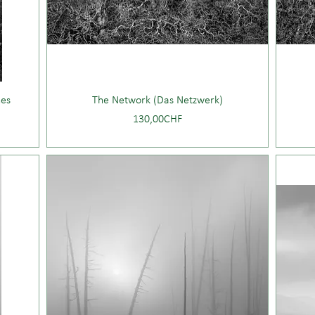
nes
The Network (Das Netzwerk)
Price
130,00CHF